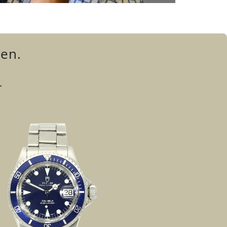
sen.
.