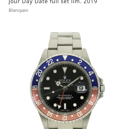
Jour Day Date full set lim. 2019
Blancpain
10.000 €
10.300 €