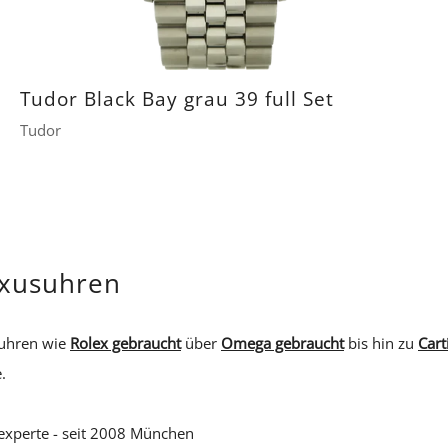
Tudor Black Bay grau 39 full Set
Tudor
3.000 €
uxusuhren
suhren wie
Rolex gebraucht
über
Omega gebraucht
bis hin zu
Cart
.
experte - seit 2008 München