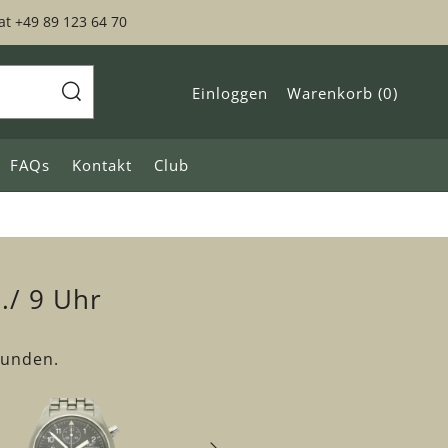
t +49 89 123 64 70
Einloggen
Warenkorb (
0
)
Search
FAQs
Kontakt
Club
./ 9 Uhr
tunden.