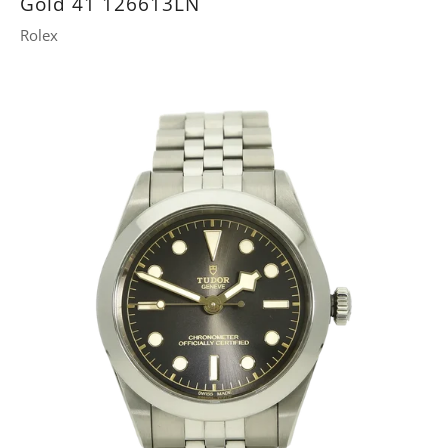
Gold 41 126613LN
Rolex
14.900 €