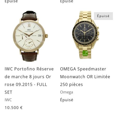
Épuisé
Épuisé
Épuisé
IWC Portofino Réserve
OMEGA Speedmaster
de marche 8 jours Or
Moonwatch OR Limitée
rose 09.2015 - FULL
250 pièces
SET
Omega
IWC
Épuisé
10.500 €