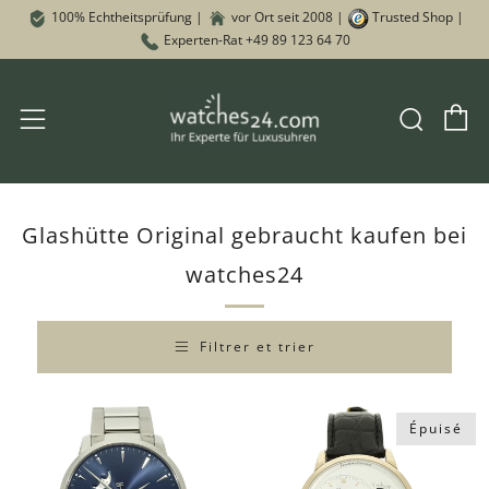
100% Echtheitsprüfung |
vor Ort seit 2008 |
Trusted Shop |
Experten-Rat +49 89 123 64 70
P
Rech
Menu
Glashütte Original gebraucht kaufen bei
watches24
Filtrer et trier
Épuisé