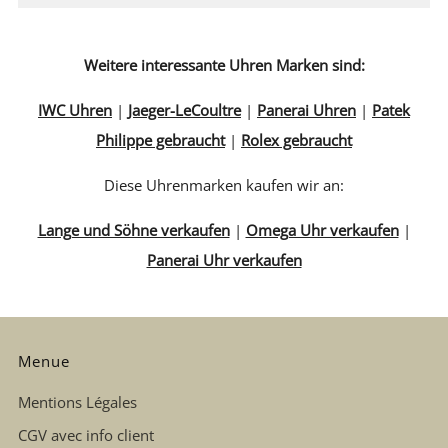
Weitere interessante Uhren Marken sind:
IWC Uhren
|
Jaeger-LeCoultre
|
Panerai Uhren
|
Patek
Philippe gebraucht
|
Rolex gebraucht
Diese Uhrenmarken kaufen wir an:
Lange und Söhne verkaufen
|
Omega Uhr verkaufen
|
Panerai Uhr verkaufen
Menue
Mentions Légales
CGV avec info client